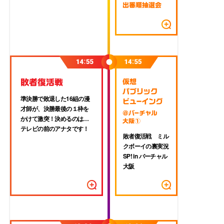
準決勝で敗退した16組の漫
才師が、決勝最後の１枠を
かけて激突！決めるのは…
テレビの前のアナタです！
敗者復活戦
ミル
クボーイの裏実況
SP! in バーチャル
大阪