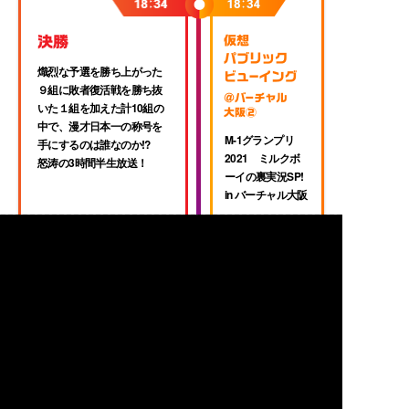
熾烈な予選を勝ち上がった
９組に敗者復活戦を勝ち抜
いた１組を加えた計10組の
中で、漫才日本一の称号を
M-1グランプリ
手にするのは誰なのか!?
2021
ミルクボ
怒涛の3時間半生放送！
ーイの裏実況SP!
in バーチャル大阪