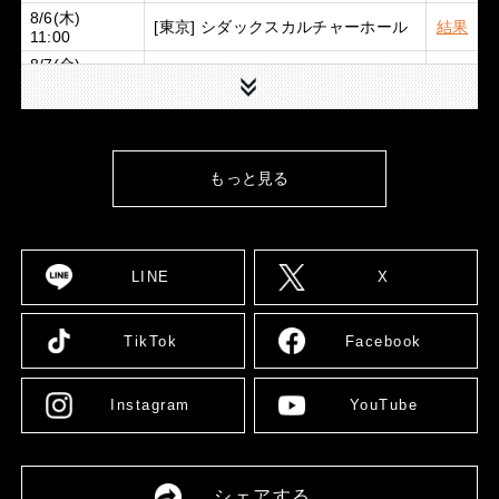
8/6(木)
[東京] シダックスカルチャーホール
結果
11:00
8/7(金)
[東京] シダックスカルチャーホール
結果
下
11:00
8/9(日)
[広島] YMCA国際文化ホール
詳細
12:00
8/10(月)
[大阪] SPACE 14
詳細
12:00
もっと見る
8/11(火)
[大阪] SPACE 14
詳細
11:00
8/12(水)
[大阪] SPACE 14
詳細
11:00
LINE
X
8/13(木)
[大阪] SPACE 14
詳細
11:00
TikTok
Facebook
8/14(金)
[大阪] SPACE 14
詳細
11:00
[愛媛] 愛媛県男女共同参画センター
8/16(日)
詳細
Instagram
YouTube
多目的ホール
13:00
8/17(月)
[大阪] SPACE 14
詳細
12:00
8/18(火)
シェアする