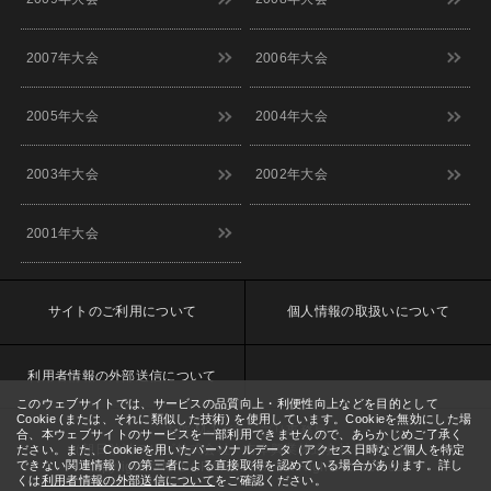
11:00
9/12(土)
[東京] シダックスカルチャーホール
詳細
11:00
2007年大会
2006年大会
9/13(日)
[東京] シダックスカルチャーホール
詳細
11:00
2005年大会
2004年大会
9/14(月)
[大阪] SPACE 14
詳細
12:00
9/15(火)
2003年大会
2002年大会
[大阪] SPACE 14
詳細
11:00
9/16(水)
[大阪] SPACE 14
詳細
2001年大会
11:00
9/17(木)
[大阪] SPACE 14
詳細
11:00
サイトのご利用について
個人情報の取扱いについて
9/18(金)
[大阪] SPACE 14
詳細
11:00
9/19(土)
[大阪] SPACE 14
詳細
利用者情報の外部送信について
11:00
このウェブサイトでは、サービスの品質向上・利便性向上などを目的として
9/20(日)
[静岡] 沼津ラクーンよしもと劇場
詳細
Cookie (または、それに類似した技術) を使用しています。Cookieを無効にした場
12:00
主催:M-1グランプリ事務局
合、本ウェブサイトのサービスを一部利用できませんので、あらかじめご了承く
（朝日放送テレビ株式会社、吉本興業株式会社 共同主催）
ださい。また、Cookieを用いたパーソナルデータ（アクセス日時など個人を特定
9/20(日)
[熊本] 熊本市国際交流会館7Fホール
詳細
できない関連情報）の第三者による直接取得を認めている場合があります。詳し
Copyright © M-1 GRANDPRIX. All Rights Reserved.
13:00
くは
利用者情報の外部送信について
をご確認ください。