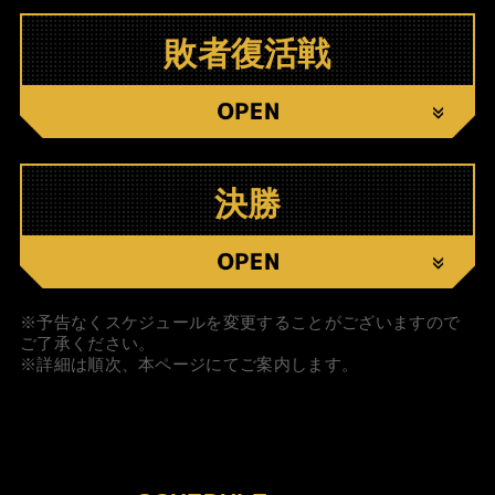
敗者復活戦
C
決勝
C
※予告なくスケジュールを変更することがございますので
ご了承ください。
※詳細は順次、本ページにてご案内します。