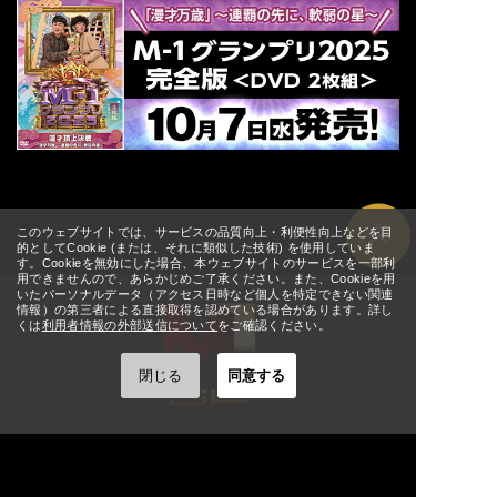
8/21(金)
[大阪] SPACE 14
詳細
11:00
[東京] シダックスカルチャー
8/24(月)
詳細
ホール
12:00
[東京] シダックスカルチャー
8/25(火)
詳細
ホール
11:00
[東京] シダックスカルチャー
8/26(水)
詳細
ホール
11:00
[東京] シダックスカルチャー
8/27(木)
詳細
ホール
11:00
このウェブサイトでは、サービスの品質向上・利便性向上などを目
的としてCookie (または、それに類似した技術) を使用していま
[東京] シダックスカルチャー
8/28(金)
す。Cookieを無効にした場合、本ウェブサイトのサービスを一部利
詳細
ホール
↑ TOPへ
11:00
用できませんので、あらかじめご了承ください。また、Cookieを用
いたパーソナルデータ（アクセス日時など個人を特定できない関連
[東京] シダックスカルチャー
8/29(土)
情報）の第三者による直接取得を認めている場合があります。詳し
詳細
くは
利用者情報の外部送信について
をご確認ください。
ホール
11:00
[東京] シダックスカルチャー
8/30(日)
詳細
閉じる
同意する
ホール
11:00
8/30(日)
[宮城] ぐりりホール
詳細
M-1グランプリ
12:00
2025年大会
2024年大会
9/1(火)
[大阪] SPACE 14
詳細
12:00