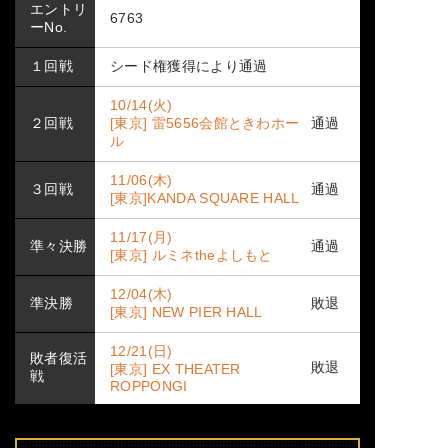
エントリ
6763
ーNo.
１回戦
シード権獲得により通過
10/14(火)
２回戦
[東京] 雷5656会館ときわホー
通過
ル
11/06(木)
３回戦
通過
[東京]KANDA SQUARE HALL
11/17(月)
準々決勝
通過
[東京] ルミネtheよしもと
12/04(木)
準決勝
敗退
[東京] NEW PIER HALL
12/21(日)
敗者復活
敗退
[東京] EX THEATER
戦
ROPPONGI