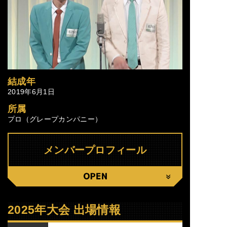
結成年
2019年6月1日
所属
プロ（グレープカンパニー）
メンバープロフィール
CLOSE
2025年大会 出場情報