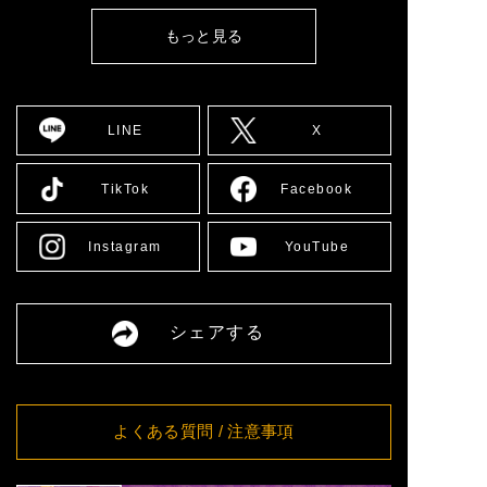
[広島] YMCA国際文化ホール
詳細
12:00
もっと見る
8/10(月)
[大阪] SPACE 14
詳細
12:00
8/11(火)
[大阪] SPACE 14
詳細
11:00
LINE
X
8/12(水)
[大阪] SPACE 14
詳細
11:00
8/13(木)
[大阪] SPACE 14
詳細
TikTok
Facebook
11:00
8/14(金)
[大阪] SPACE 14
詳細
11:00
Instagram
YouTube
[愛媛] 愛媛県男女共同参画セ
8/16(日)
詳細
ンター多目的ホール
13:00
8/17(月)
[大阪] SPACE 14
詳細
シェアする
12:00
8/18(火)
[大阪] SPACE 14
詳細
11:00
8/19(水)
[大阪] SPACE 14
詳細
11:00
よくある質問
/ 注意事項
8/20(木)
[大阪] SPACE 14
詳細
11:00