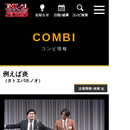
お知らせ
日程・結果
コンビ情報
COMBI
コンビ情報
例えば炎
タトエバホノオ
出場情報・