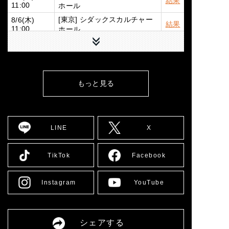
結果
ホール
11:00
[東京] シダックスカルチャー
8/6(木)
結果
ホール
11:00
下へ
[東京] シダックスカルチャー
8/7(金)
結果
ホール
11:00
8/9(日)
[広島] YMCA国際文化ホール
詳細
12:00
もっと見る
8/10(月)
[大阪] SPACE 14
詳細
12:00
8/11(火)
[大阪] SPACE 14
詳細
11:00
LINE
X
8/12(水)
[大阪] SPACE 14
詳細
11:00
8/13(木)
[大阪] SPACE 14
詳細
TikTok
Facebook
11:00
8/14(金)
[大阪] SPACE 14
詳細
11:00
Instagram
YouTube
[愛媛] 愛媛県男女共同参画セ
8/16(日)
詳細
ンター多目的ホール
13:00
8/17(月)
[大阪] SPACE 14
詳細
シェアする
12:00