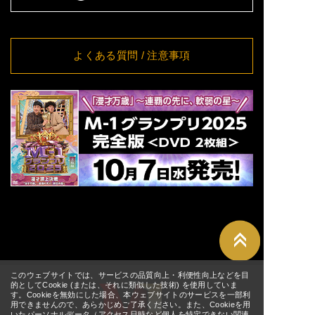
8/18(火)
[大阪] SPACE 14
詳細
11:00
8/19(水)
[大阪] SPACE 14
詳細
11:00
よくある質問
/ 注意事項
8/20(木)
[大阪] SPACE 14
詳細
11:00
8/21(金)
[大阪] SPACE 14
詳細
11:00
[東京] シダックスカルチャー
8/24(月)
詳細
ホール
12:00
[東京] シダックスカルチャー
8/25(火)
詳細
ホール
11:00
[東京] シダックスカルチャー
8/26(水)
詳細
ホール
11:00
[東京] シダックスカルチャー
8/27(木)
詳細
ホール
11:00
[東京] シダックスカルチャー
8/28(金)
詳細
ホール
↑ TOPへ
11:00
このウェブサイトでは、サービスの品質向上・利便性向上などを目
[東京] シダックスカルチャー
的としてCookie (または、それに類似した技術) を使用していま
8/29(土)
詳細
す。Cookieを無効にした場合、本ウェブサイトのサービスを一部利
ホール
11:00
用できませんので、あらかじめご了承ください。また、Cookieを用
いたパーソナルデータ（アクセス日時など個人を特定できない関連