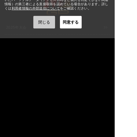
[東京] シダックスカルチャー
8/30(日)
詳細
情報）の第三者による直接取得を認めている場合があります。詳し
ホール
11:00
くは
利用者情報の外部送信について
をご確認ください。
8/30(日)
[宮城] ぐりりホール
詳細
M-1グランプリ
12:00
閉じる
同意する
2025年大会
2024年大会
9/1(火)
[大阪] SPACE 14
詳細
12:00
9/2(水)
2023年大会
2022年大会
[大阪] SPACE 14
詳細
11:00
9/3(木)
[大阪] SPACE 14
詳細
2021年大会
2020年大会
11:00
[福岡] よしもと福岡 大和証券
9/5(土)
詳細
2019年大会
2018年大会
劇場
12:00
[福岡] よしもと福岡 大和証券
9/6(日)
詳細
2017年大会
2016年大会
劇場
12:00
[埼玉] 大宮ラクーンよしもと
9/7(月)
詳細
劇場
2015年大会
2010年大会
12:00
[千葉] よしもと幕張イオンモ
9/8(火)
詳細
ール劇場
12:00
2009年大会
2008年大会
[東京] シダックスカルチャー
9/9(水)
詳細
ホール
12:00
2007年大会
2006年大会
[東京] シダックスカルチャー
9/10(木)