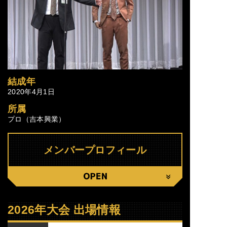
結成年
2020年4月1日
所属
プロ（吉本興業）
メンバープロフィール
CLOSE
2026年大会 出場情報