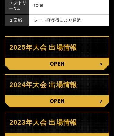
エントリ
1086
ーNo.
１回戦
シード権獲得により通過
2025年大会 出場情報
CLOSE
2024年大会 出場情報
CLOSE
2023年大会 出場情報