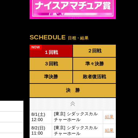
SCHEDULE
日程・結果
２回戦
１回戦
３回戦
準々決勝
準決勝
敗者復活戦
決 勝
上へ
[東京] シダックスカル
8/1(土)
結果
チャーホール
12:00
[東京] シダックスカル
8/2(日)
結果
チャーホール
11:00