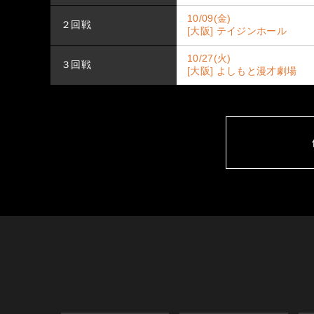
10/09(金)
２回戦
[大阪] テイジンホール
10/27(火)
３回戦
[大阪] よしもと漫才劇場