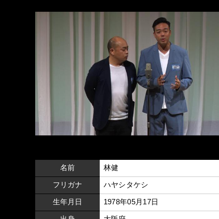
名前
林健
フリガナ
ハヤシタケシ
生年月日
1978年05月17日
出身
大阪府