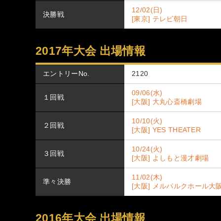
12/02(日)
決勝戦
[東京] テレビ朝日
2017年大会 出場情報
エントリーNo.
2120
09/06(水)
１回戦
[大阪] 大丸心斎橋劇場
10/10(火)
２回戦
[大阪] YES THEATER
10/24(火)
３回戦
[大阪] よしもと漫才劇場
11/02(木)
準々決勝
[大阪] メルパルクホール大
2016年大会 出場情報