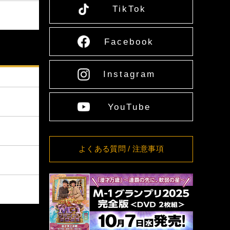
11:00
TikTok
[愛媛] 愛媛県男女共同
8/16(日)
詳細
参画センター多目的ホ
13:00
ール
8/17(月)
Facebook
[大阪] SPACE 14
詳細
12:00
8/18(火)
[大阪] SPACE 14
詳細
11:00
Instagram
8/19(水)
[大阪] SPACE 14
詳細
11:00
8/20(木)
[大阪] SPACE 14
詳細
YouTube
11:00
8/21(金)
[大阪] SPACE 14
詳細
11:00
[東京] シダックスカル
8/24(月)
詳細
よくある質問
/ 注意事項
チャーホール
12:00
[東京] シダックスカル
8/25(火)
詳細
チャーホール
11:00
[東京] シダックスカル
8/26(水)
詳細
チャーホール
11:00
[東京] シダックスカル
8/27(木)
詳細
チャーホール
11:00