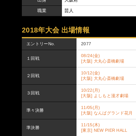
職業
芸人
2018年大会 出場情報
エントリーNo.
2077
08/24(金)
１回戦
[大阪] 大丸心斎橋劇場
10/12(金)
２回戦
[大阪] 大丸心斎橋劇場
10/22(月)
３回戦
[大阪] よしもと漫才劇場
11/05(月)
準々決勝
[大阪] なんばグランド花月
11/15(木)
準決勝
[東京] NEW PIER HALL