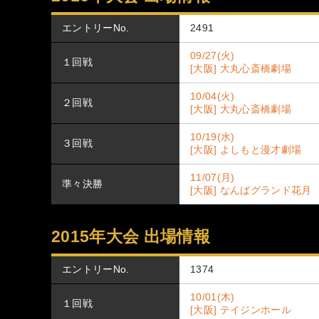
エントリーNo.
2491
09/27(火)
１回戦
[大阪] 大丸心斎橋劇場
10/04(火)
２回戦
[大阪] 大丸心斎橋劇場
10/19(水)
３回戦
[大阪] よしもと漫才劇場
11/07(月)
準々決勝
[大阪] なんばグランド花月
2015年大会 出場情報
エントリーNo.
1374
10/01(木)
１回戦
[大阪] テイジンホール