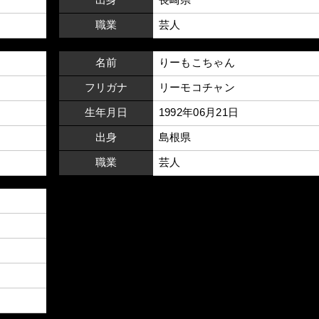
職業
芸人
名前
りーもこちゃん
フリガナ
リーモコチャン
生年月日
1992年06月21日
出身
島根県
職業
芸人