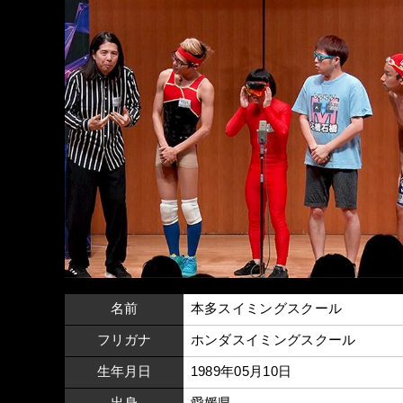
名前
本多スイミングスクール
フリガナ
ホンダスイミングスクール
生年月日
1989年05月10日
出身
愛媛県