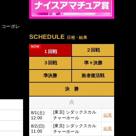
・コーポレ
）
SCHEDULE
日程・結果
２回戦
１回戦
３回戦
準々決勝
準決勝
敗者復活戦
決 勝
上へ
[東京] シダックスカル
8/1(土)
結果
チャーホール
12:00
[東京] シダックスカル
8/2(日)
結果
チャーホール
11:00