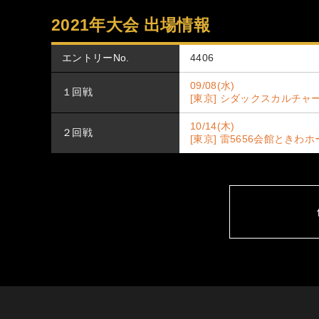
2021年大会 出場情報
エントリーNo.
4406
09/08(水)
１回戦
[東京] シダックスカルチャ
10/14(木)
２回戦
[東京] 雷5656会館ときわ