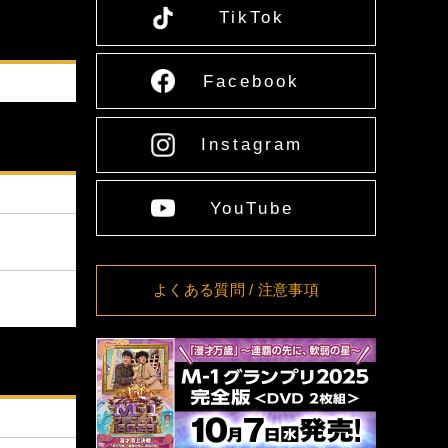
11:00
TikTok
[愛媛] 愛媛県男女共同
8/16(日)
詳細
参画センター多目的ホ
13:00
ール
8/17(月)
Facebook
[大阪] SPACE 14
詳細
12:00
8/18(火)
[大阪] SPACE 14
詳細
11:00
Instagram
8/19(水)
[大阪] SPACE 14
詳細
11:00
8/20(木)
[大阪] SPACE 14
詳細
YouTube
11:00
8/21(金)
[大阪] SPACE 14
詳細
11:00
[東京] シダックスカル
8/24(月)
詳細
よくある質問
/ 注意事項
チャーホール
12:00
[東京] シダックスカル
8/25(火)
詳細
チャーホール
11:00
[東京] シダックスカル
8/26(水)
詳細
チャーホール
11:00
[東京] シダックスカル
8/27(木)
詳細
チャーホール
11:00