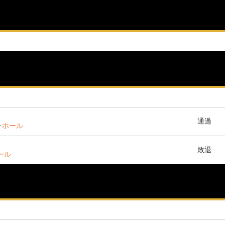
通過
ーホール
敗退
ホール