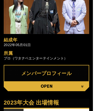
結成年
2022年05月01日
所属
プロ（ワタナベエンターテインメント）
メンバープロフィール
CLOSE
2023年大会 出場情報