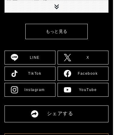
下へ
[東京] シダックスカルチャー
8/7(金)
結果
ホール
11:00
8/9(日)
[広島] YMCA国際文化ホール
結果
12:00
もっと見る
8/10(月)
[大阪] SPACE 14
詳細
12:00
8/11(火)
[大阪] SPACE 14
詳細
11:00
LINE
X
8/12(水)
[大阪] SPACE 14
詳細
11:00
8/13(木)
[大阪] SPACE 14
詳細
TikTok
Facebook
11:00
8/14(金)
[大阪] SPACE 14
詳細
11:00
Instagram
YouTube
[愛媛] 愛媛県男女共同参画セ
8/16(日)
詳細
ンター多目的ホール
13:00
8/17(月)
[大阪] SPACE 14
詳細
シェアする
12:00
8/18(火)
[大阪] SPACE 14
詳細
11:00
8/19(水)