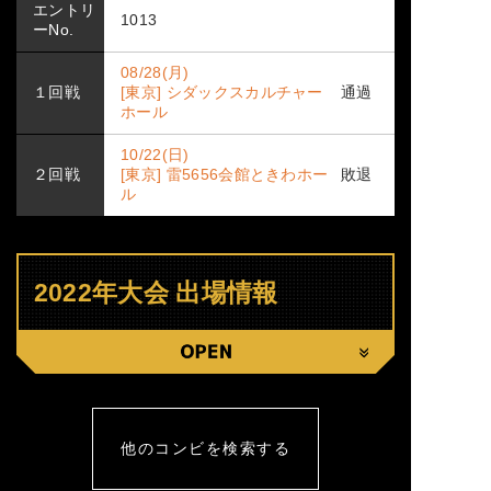
エントリ
1013
ーNo.
08/28(月)
１回戦
[東京] シダックスカルチャー
通過
ホール
10/22(日)
２回戦
[東京] 雷5656会館ときわホー
敗退
ル
2022年大会 出場情報
CLOSE
他のコンビを検索する