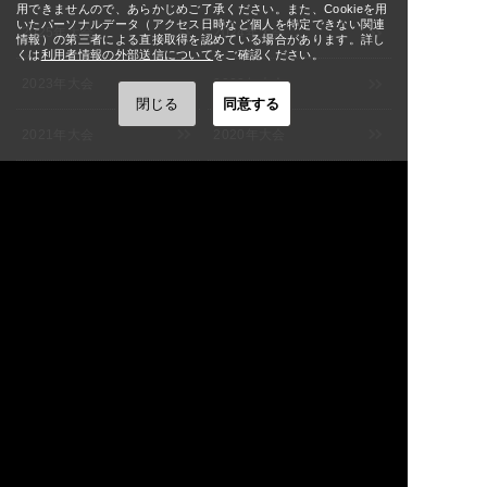
M-1グランプリ
12:00
用できませんので、あらかじめご了承ください。また、Cookieを用
いたパーソナルデータ（アクセス日時など個人を特定できない関連
2025年大会
2024年大会
9/1(火)
情報）の第三者による直接取得を認めている場合があります。詳し
[大阪] SPACE 14
詳細
12:00
くは
利用者情報の外部送信について
をご確認ください。
9/2(水)
2023年大会
2022年大会
[大阪] SPACE 14
詳細
11:00
閉じる
同意する
9/3(木)
[大阪] SPACE 14
詳細
2021年大会
2020年大会
11:00
[福岡] よしもと福岡 大和証券
9/5(土)
詳細
2019年大会
2018年大会
劇場
12:00
[福岡] よしもと福岡 大和証券
9/6(日)
詳細
2017年大会
2016年大会
劇場
12:00
[埼玉] 大宮ラクーンよしもと
9/7(月)
詳細
劇場
2015年大会
2010年大会
12:00
[千葉] よしもと幕張イオンモ
9/8(火)
詳細
ール劇場
12:00
2009年大会
2008年大会
[東京] シダックスカルチャー
9/9(水)
詳細
ホール
12:00
2007年大会
2006年大会
[東京] シダックスカルチャー
9/10(木)
詳細
ホール
11:00
2005年大会
2004年大会
[東京] シダックスカルチャー
9/11(金)
詳細