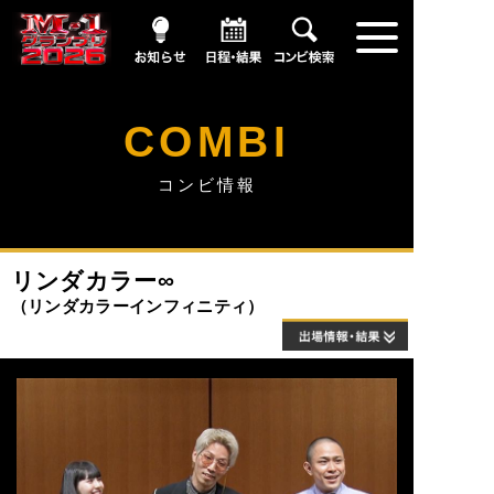
お知らせ
日程・結果
コンビ情報
COMBI
コンビ情報
リンダカラー∞
リンダカラーインフィニティ
出場情報・