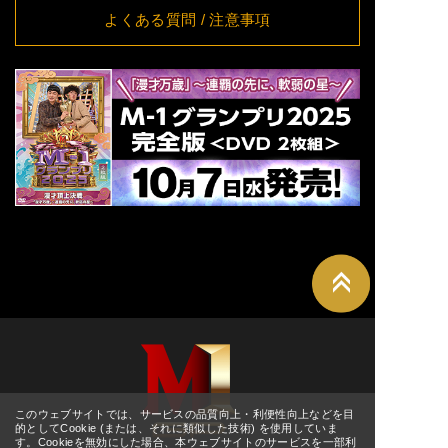
[大阪] SPACE 14
詳細
11:00
よくある質問
/ 注意事項
8/20(木)
[大阪] SPACE 14
詳細
11:00
8/21(金)
[大阪] SPACE 14
詳細
11:00
[東京] シダックスカルチャー
8/24(月)
詳細
ホール
12:00
[東京] シダックスカルチャー
8/25(火)
詳細
ホール
11:00
[東京] シダックスカルチャー
8/26(水)
詳細
ホール
11:00
[東京] シダックスカルチャー
8/27(木)
詳細
ホール
11:00
[東京] シダックスカルチャー
8/28(金)
詳細
ホール
↑ TOPへ
11:00
[東京] シダックスカルチャー
8/29(土)
詳細
ホール
11:00
[東京] シダックスカルチャー
8/30(日)
詳細
ホール
11:00
このウェブサイトでは、サービスの品質向上・利便性向上などを目
的としてCookie (または、それに類似した技術) を使用していま
8/30(日)
す。Cookieを無効にした場合、本ウェブサイトのサービスを一部利
[宮城] ぐりりホール
詳細