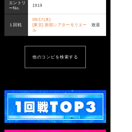
エントリ
1919
ーNo.
09/17(木)
１回戦
[東京] 新宿シアターモリエー
敗退
ル
他のコンビを検索する