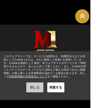
詳細
ホール
11:00
[東京] シダックスカルチャー
8/27(木)
詳細
ホール
11:00
[東京] シダックスカルチャー
8/28(金)
詳細
ホール
↑ TOPへ
11:00
[東京] シダックスカルチャー
8/29(土)
詳細
ホール
11:00
[東京] シダックスカルチャー
8/30(日)
詳細
ホール
11:00
8/30(日)
[宮城] ぐりりホール
詳細
M-1グランプリ
このウェブサイトでは、サービスの品質向上・利便性向上などを目
12:00
的としてCookie (または、それに類似した技術) を使用していま
す。Cookieを無効にした場合、本ウェブサイトのサービスを一部利
2025年大会
2024年大会
9/1(火)
[大阪] SPACE 14
詳細
用できませんので、あらかじめご了承ください。また、Cookieを用
12:00
いたパーソナルデータ（アクセス日時など個人を特定できない関連
9/2(水)
情報）の第三者による直接取得を認めている場合があります。詳し
2023年大会
2022年大会
[大阪] SPACE 14
詳細
くは
利用者情報の外部送信について
をご確認ください。
11:00
9/3(木)
[大阪] SPACE 14
詳細
2021年大会
2020年大会
11:00
閉じる
同意する
[福岡] よしもと福岡 大和証券
9/5(土)
詳細
2019年大会
2018年大会
劇場
12:00
[福岡] よしもと福岡 大和証券
9/6(日)
詳細