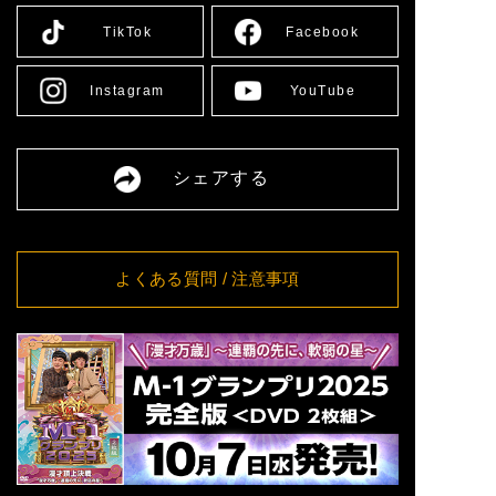
8/13(木)
[大阪] SPACE 14
詳細
TikTok
Facebook
11:00
8/14(金)
[大阪] SPACE 14
詳細
11:00
Instagram
YouTube
[愛媛] 愛媛県男女共同参画セ
8/16(日)
詳細
ンター多目的ホール
13:00
8/17(月)
[大阪] SPACE 14
詳細
シェアする
12:00
8/18(火)
[大阪] SPACE 14
詳細
11:00
8/19(水)
[大阪] SPACE 14
詳細
11:00
よくある質問
/ 注意事項
8/20(木)
[大阪] SPACE 14
詳細
11:00
8/21(金)
[大阪] SPACE 14
詳細
11:00
[東京] シダックスカルチャー
8/24(月)
詳細
ホール
12:00
[東京] シダックスカルチャー
8/25(火)
詳細
ホール
11:00
[東京] シダックスカルチャー
8/26(水)