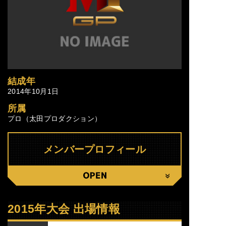
結成年
2014年10月1日
所属
プロ（太田プロダクション）
メンバープロフィール
CLOSE
2015年大会 出場情報