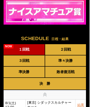
SCHEDULE
日程・結果
１回戦
２回戦
３回戦
準々決勝
準決勝
敗者復活戦
決 勝
上へ
[東京] シダックスカルチャー
8/1(土)
結果