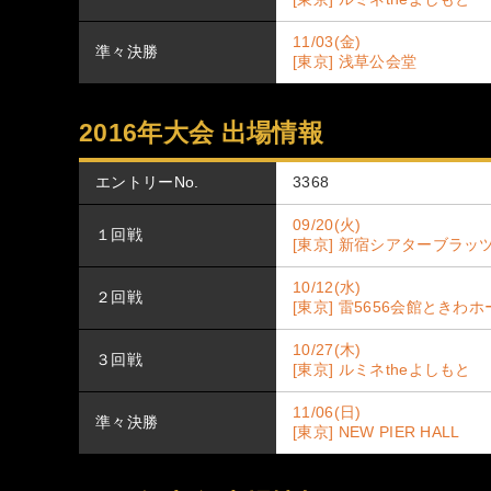
11/03(金)
準々決勝
[東京] 浅草公会堂
2016年大会 出場情報
エントリーNo.
3368
09/20(火)
１回戦
[東京] 新宿シアターブラッ
10/12(水)
２回戦
[東京] 雷5656会館ときわ
10/27(木)
３回戦
[東京] ルミネtheよしもと
11/06(日)
準々決勝
[東京] NEW PIER HALL