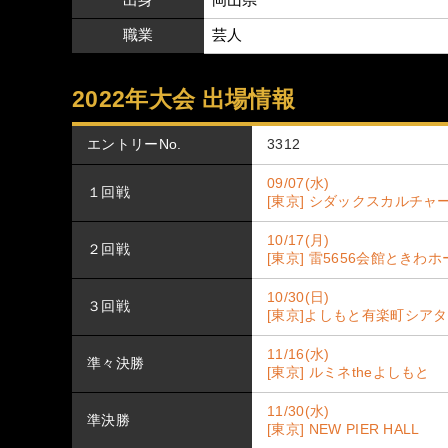
職業
芸人
2022年大会 出場情報
エントリーNo.
3312
09/07(水)
１回戦
[東京] シダックスカルチャ
10/17(月)
２回戦
[東京] 雷5656会館ときわ
10/30(日)
３回戦
[東京]よしもと有楽町シア
11/16(水)
準々決勝
[東京] ルミネtheよしもと
11/30(水)
準決勝
[東京] NEW PIER HALL