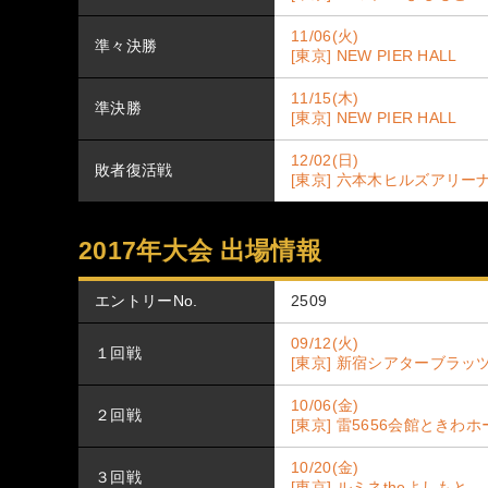
11/06(火)
準々決勝
[東京] NEW PIER HALL
11/15(木)
準決勝
[東京] NEW PIER HALL
12/02(日)
敗者復活戦
[東京] 六本木ヒルズアリー
2017年大会 出場情報
エントリーNo.
2509
09/12(火)
１回戦
[東京] 新宿シアターブラッ
10/06(金)
２回戦
[東京] 雷5656会館ときわ
10/20(金)
３回戦
[東京] ルミネtheよしもと