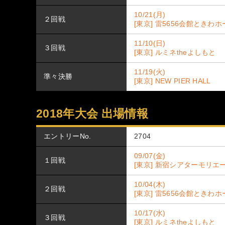
10/21(月)
２回戦
[東京] 雷5656会館ときわ
11/10(日)
３回戦
[東京] ルミネtheよしもと
11/19(火)
準々決勝
[東京] NEW PIER HALL
2018年大会 出場情報
エントリーNo.
2704
09/07(金)
１回戦
[東京] 新宿シアターモリエ
10/04(木)
２回戦
[東京] 雷5656会館ときわ
10/17(水)
３回戦
[東京] ルミネtheよしもと