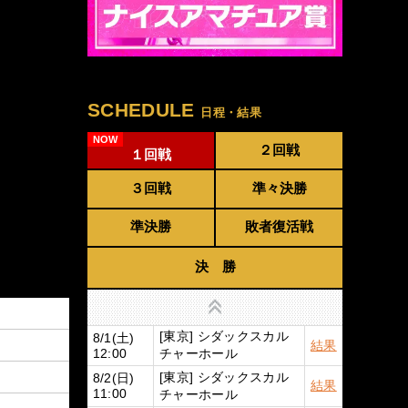
SCHEDULE
日程・結果
２回戦
１回戦
３回戦
準々決勝
準決勝
敗者復活戦
決 勝
上へ
[東京] シダックスカル
8/1(土)
結果
チャーホール
12:00
[東京] シダックスカル
8/2(日)
結果
チャーホール
11:00