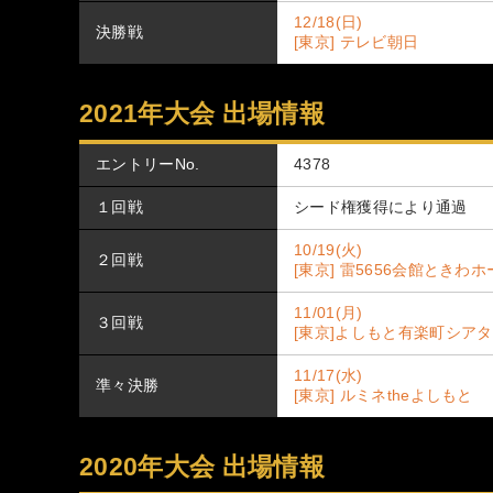
12/18(日)
決勝戦
[東京] テレビ朝日
2021年大会 出場情報
エントリーNo.
4378
１回戦
シード権獲得により通過
10/19(火)
２回戦
[東京] 雷5656会館ときわ
11/01(月)
３回戦
[東京]よしもと有楽町シア
11/17(水)
準々決勝
[東京] ルミネtheよしもと
2020年大会 出場情報