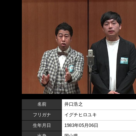
名前
井口浩之
フリガナ
イグチヒロユキ
生年月日
1983年05月06日
出身
岡山県