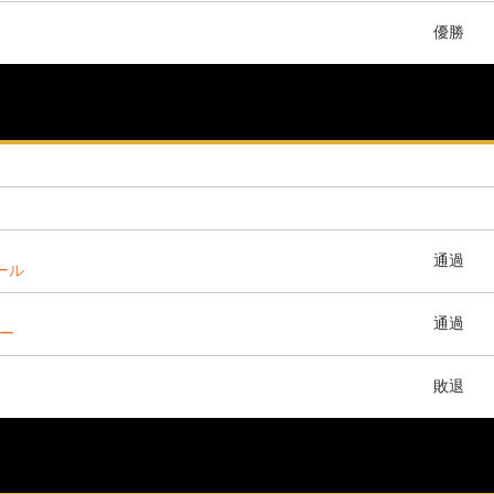
優勝
通過
ホール
通過
ター
敗退