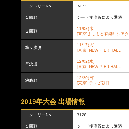
エントリーNo.
3473
１回戦
シード権獲得により通過
11/05(木)
２回戦
[東京]よしもと有楽町シア
11/17(火)
準々決勝
[東京] NEW PIER HALL
12/02(水)
準決勝
[東京] NEW PIER HALL
12/20(日)
決勝戦
[東京] テレビ朝日
2019年大会 出場情報
エントリーNo.
3128
１回戦
シード権獲得により通過