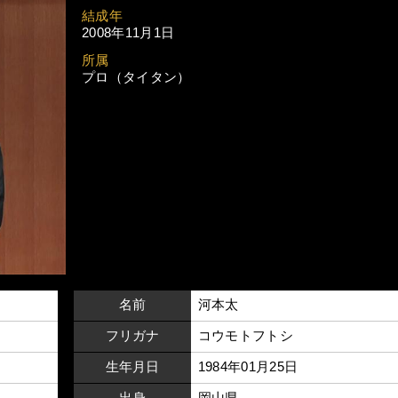
結成年
2008年11月1日
所属
プロ（タイタン）
名前
河本太
フリガナ
コウモトフトシ
生年月日
1984年01月25日
出身
岡山県