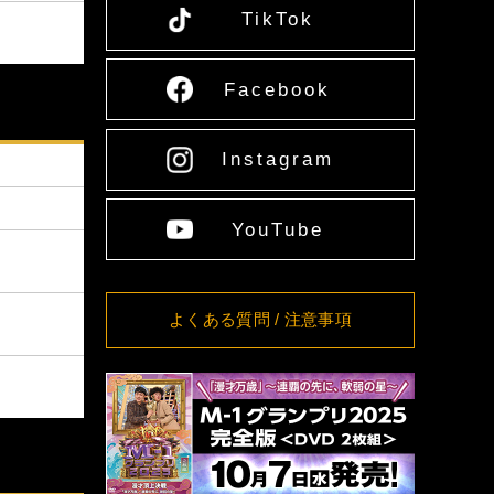
11:00
TikTok
[愛媛] 愛媛県男女共同
8/16(日)
詳細
参画センター多目的ホ
13:00
ール
8/17(月)
Facebook
[大阪] SPACE 14
詳細
12:00
8/18(火)
[大阪] SPACE 14
詳細
11:00
Instagram
8/19(水)
[大阪] SPACE 14
詳細
11:00
8/20(木)
[大阪] SPACE 14
詳細
YouTube
11:00
8/21(金)
[大阪] SPACE 14
詳細
11:00
[東京] シダックスカル
8/24(月)
詳細
よくある質問
/ 注意事項
チャーホール
12:00
[東京] シダックスカル
8/25(火)
詳細
チャーホール
11:00
[東京] シダックスカル
8/26(水)
詳細
チャーホール
11:00
[東京] シダックスカル
8/27(木)
詳細
チャーホール
11:00