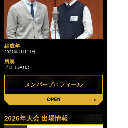
結成年
2021年11月11日
所属
プロ（GATE）
メンバープロフィール
CLOSE
2026年大会 出場情報