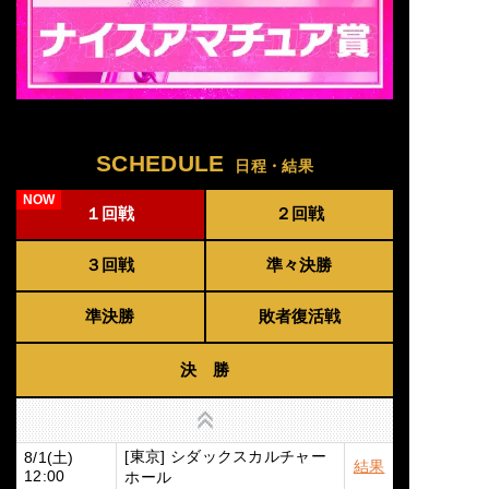
SCHEDULE
日程・結果
１回戦
２回戦
３回戦
準々決勝
準決勝
敗者復活戦
決 勝
上へ
[東京] シダックスカルチャー
8/1(土)
結果
ホール
12:00