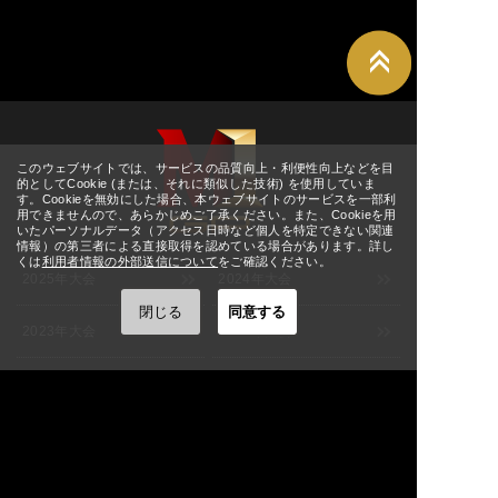
ホール
11:00
[東京] シダックスカルチャー
8/27(木)
詳細
ホール
11:00
[東京] シダックスカルチャー
8/28(金)
詳細
ホール
↑ TOPへ
11:00
[東京] シダックスカルチャー
8/29(土)
詳細
ホール
11:00
このウェブサイトでは、サービスの品質向上・利便性向上などを目
[東京] シダックスカルチャー
的としてCookie (または、それに類似した技術) を使用していま
8/30(日)
詳細
す。Cookieを無効にした場合、本ウェブサイトのサービスを一部利
ホール
11:00
用できませんので、あらかじめご了承ください。また、Cookieを用
いたパーソナルデータ（アクセス日時など個人を特定できない関連
8/30(日)
[宮城] ぐりりホール
詳細
M-1グランプリ
情報）の第三者による直接取得を認めている場合があります。詳し
12:00
くは
利用者情報の外部送信について
をご確認ください。
2025年大会
2024年大会
9/1(火)
[大阪] SPACE 14
詳細
12:00
閉じる
同意する
9/2(水)
2023年大会
2022年大会
[大阪] SPACE 14
詳細
11:00
9/3(木)
[大阪] SPACE 14
詳細
2021年大会
2020年大会
11:00
[福岡] よしもと福岡 大和証券
9/5(土)
詳細
2019年大会
2018年大会
劇場
12:00
[福岡] よしもと福岡 大和証券
9/6(日)
詳細
2017年大会
2016年大会
劇場
12:00