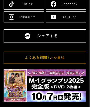
8/13(木)
[大阪] SPACE 14
詳細
TikTok
Facebook
11:00
8/14(金)
[大阪] SPACE 14
詳細
11:00
Instagram
YouTube
[愛媛] 愛媛県男女共同参画セ
8/16(日)
詳細
ンター多目的ホール
13:00
8/17(月)
[大阪] SPACE 14
詳細
シェアする
12:00
8/18(火)
[大阪] SPACE 14
詳細
11:00
8/19(水)
[大阪] SPACE 14
詳細
11:00
よくある質問
/ 注意事項
8/20(木)
[大阪] SPACE 14
詳細
11:00
8/21(金)
[大阪] SPACE 14
詳細
11:00
[東京] シダックスカルチャー
8/24(月)
詳細
ホール
12:00
[東京] シダックスカルチャー
8/25(火)
詳細
ホール
11:00
[東京] シダックスカルチャー
8/26(水)
詳細