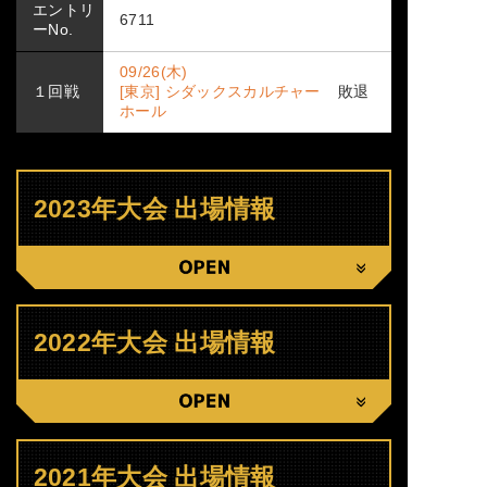
エントリ
6711
ーNo.
09/26(木)
１回戦
[東京] シダックスカルチャー
敗退
ホール
2023年大会 出場情報
CLOSE
2022年大会 出場情報
CLOSE
2021年大会 出場情報