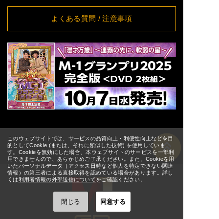
8/19(水)
[大阪] SPACE 14
詳細
11:00
よくある質問
/ 注意事項
8/20(木)
[大阪] SPACE 14
詳細
11:00
8/21(金)
[大阪] SPACE 14
詳細
11:00
[東京] シダックスカルチャー
8/24(月)
詳細
ホール
12:00
[東京] シダックスカルチャー
8/25(火)
詳細
ホール
11:00
[東京] シダックスカルチャー
8/26(水)
詳細
ホール
11:00
[東京] シダックスカルチャー
8/27(木)
詳細
このウェブサイトでは、サービスの品質向上・利便性向上などを目
ホール
11:00
的としてCookie (または、それに類似した技術) を使用していま
す。Cookieを無効にした場合、本ウェブサイトのサービスを一部利
[東京] シダックスカルチャー
8/28(金)
用できませんので、あらかじめご了承ください。また、Cookieを用
詳細
ホール
↑ TOPへ
11:00
いたパーソナルデータ（アクセス日時など個人を特定できない関連
情報）の第三者による直接取得を認めている場合があります。詳し
[東京] シダックスカルチャー
8/29(土)
くは
利用者情報の外部送信について
をご確認ください。
詳細
ホール
11:00
[東京] シダックスカルチャー
閉じる
同意する
8/30(日)
詳細
ホール
11:00