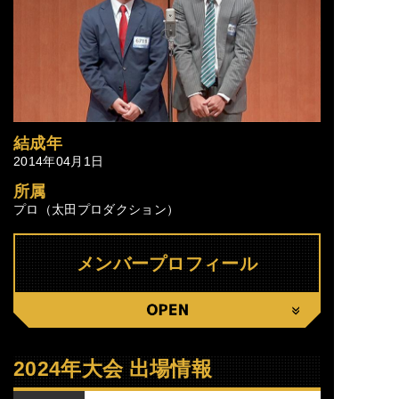
結成年
2014年04月1日
所属
プロ（太田プロダクション）
メンバープロフィール
CLOSE
2024年大会 出場情報