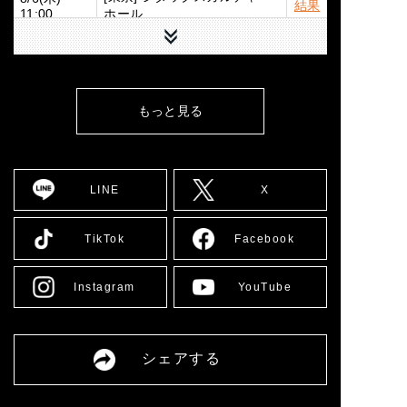
結果
ホール
11:00
下へ
[東京] シダックスカルチャー
8/7(金)
結果
ホール
11:00
8/9(日)
[広島] YMCA国際文化ホール
詳細
12:00
もっと見る
8/10(月)
[大阪] SPACE 14
詳細
12:00
8/11(火)
[大阪] SPACE 14
詳細
11:00
LINE
X
8/12(水)
[大阪] SPACE 14
詳細
11:00
8/13(木)
[大阪] SPACE 14
詳細
TikTok
Facebook
11:00
8/14(金)
[大阪] SPACE 14
詳細
11:00
Instagram
YouTube
[愛媛] 愛媛県男女共同参画セ
8/16(日)
詳細
ンター多目的ホール
13:00
8/17(月)
[大阪] SPACE 14
詳細
シェアする
12:00
8/18(火)
[大阪] SPACE 14
詳細
11:00