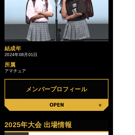
結成年
2024年08月01日
所属
アマチュア
メンバープロフィール
CLOSE
2025年大会 出場情報