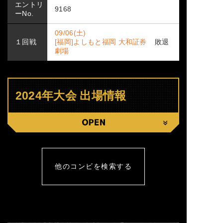
エントリ
9168
ーNo.
09/06(土)
１回戦
[福岡]よしもと福岡 大和証券
敗退
劇場
2024年大会 出場情報
CLOSE
他のコンビを検索する