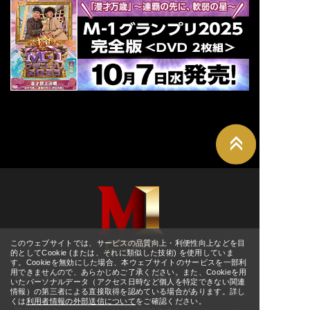
8/21(金)
[大阪] SPACE 14
詳細
11:00
[東京] シダックスカルチャー
8/24(月)
詳細
ホール
12:00
[東京] シダックスカルチャー
8/25(火)
詳細
ホール
11:00
[東京] シダックスカルチャー
8/26(水)
詳細
ホール
11:00
[東京] シダックスカルチャー
8/27(木)
詳細
ホール
11:00
[東京] シダックスカルチャー
8/28(金)
詳細
ホール
↑ TOPへ
11:00
[東京] シダックスカルチャー
8/29(土)
詳細
ホール
11:00
[東京] シダックスカルチャー
8/30(日)
詳細
ホール
11:00
このウェブサイトでは、サービスの品質向上・利便性向上などを目
8/30(日)
的としてCookie (または、それに類似した技術) を使用していま
[宮城] ぐりりホール
詳細
M-1グランプリ
12:00
す。Cookieを無効にした場合、本ウェブサイトのサービスを一部利
用できませんので、あらかじめご了承ください。また、Cookieを用
2025年大会
2024年大会
9/1(火)
いたパーソナルデータ（アクセス日時など個人を特定できない関連
[大阪] SPACE 14
詳細
12:00
情報）の第三者による直接取得を認めている場合があります。詳し
くは
利用者情報の外部送信について
をご確認ください。
9/2(水)