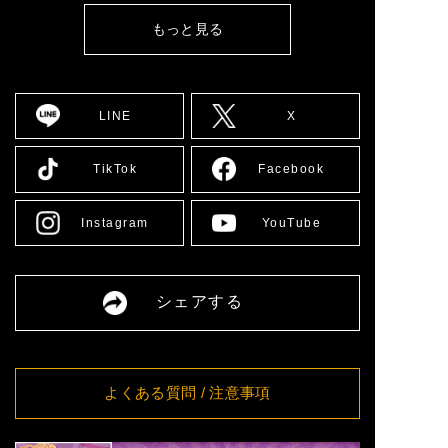
[広島] YMCA国際文化ホール
詳細
12:00
もっと見る
8/10(月)
[大阪] SPACE 14
詳細
12:00
8/11(火)
[大阪] SPACE 14
詳細
11:00
LINE
X
8/12(水)
[大阪] SPACE 14
詳細
11:00
8/13(木)
[大阪] SPACE 14
詳細
TikTok
Facebook
11:00
8/14(金)
[大阪] SPACE 14
詳細
11:00
Instagram
YouTube
[愛媛] 愛媛県男女共同参画セ
8/16(日)
詳細
ンター多目的ホール
13:00
8/17(月)
[大阪] SPACE 14
詳細
シェアする
12:00
8/18(火)
[大阪] SPACE 14
詳細
11:00
8/19(水)
[大阪] SPACE 14
詳細
11:00
よくある質問
/ 注意事項
8/20(木)
[大阪] SPACE 14
詳細
11:00