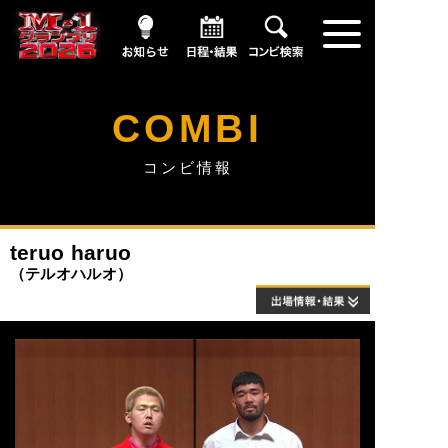
お知らせ
日程・結果
コンビ情報
COMBI
コンビ情報
teruo haruo
テルオハルオ
出場情報・