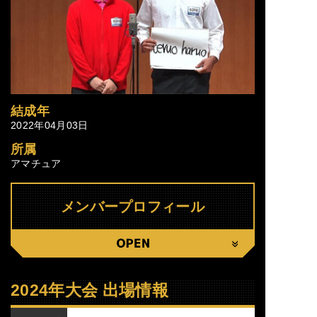
結成年
2022年04月03日
所属
アマチュア
メンバープロフィール
CLOSE
2024年大会 出場情報