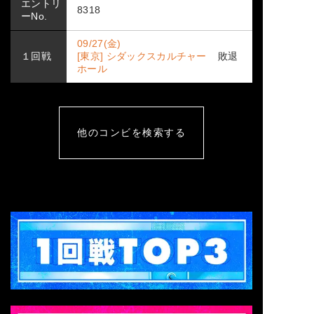
エントリ
8318
ーNo.
09/27(金)
１回戦
[東京] シダックスカルチャー
敗退
ホール
他のコンビを検索する