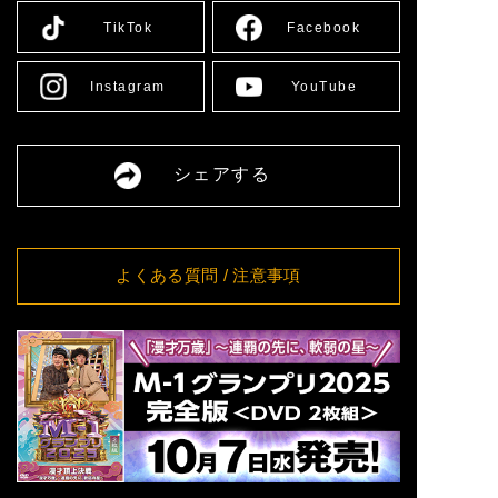
8/13(木)
[大阪] SPACE 14
詳細
TikTok
Facebook
11:00
8/14(金)
[大阪] SPACE 14
詳細
11:00
Instagram
YouTube
[愛媛] 愛媛県男女共同参画セ
8/16(日)
詳細
ンター多目的ホール
13:00
8/17(月)
[大阪] SPACE 14
詳細
シェアする
12:00
8/18(火)
[大阪] SPACE 14
詳細
11:00
8/19(水)
[大阪] SPACE 14
詳細
11:00
よくある質問
/ 注意事項
8/20(木)
[大阪] SPACE 14
詳細
11:00
8/21(金)
[大阪] SPACE 14
詳細
11:00
[東京] シダックスカルチャー
8/24(月)
詳細
ホール
12:00
[東京] シダックスカルチャー
8/25(火)
詳細
ホール
11:00
[東京] シダックスカルチャー
8/26(水)
詳細