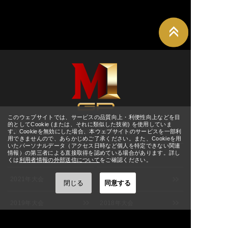
ホール
11:00
[東京] シダックスカルチャー
8/27(木)
詳細
ホール
11:00
[東京] シダックスカルチャー
8/28(金)
詳細
ホール
↑ TOPへ
11:00
[東京] シダックスカルチャー
8/29(土)
詳細
ホール
11:00
[東京] シダックスカルチャー
8/30(日)
詳細
ホール
11:00
8/30(日)
[宮城] ぐりりホール
詳細
M-1グランプリ
このウェブサイトでは、サービスの品質向上・利便性向上などを目
12:00
的としてCookie (または、それに類似した技術) を使用していま
2025年大会
2024年大会
9/1(火)
す。Cookieを無効にした場合、本ウェブサイトのサービスを一部利
[大阪] SPACE 14
詳細
用できませんので、あらかじめご了承ください。また、Cookieを用
12:00
いたパーソナルデータ（アクセス日時など個人を特定できない関連
9/2(水)
情報）の第三者による直接取得を認めている場合があります。詳し
2023年大会
2022年大会
[大阪] SPACE 14
詳細
くは
利用者情報の外部送信について
をご確認ください。
11:00
9/3(木)
[大阪] SPACE 14
詳細
2021年大会
2020年大会
11:00
閉じる
同意する
[福岡] よしもと福岡 大和証券
9/5(土)
詳細
2019年大会
2018年大会
劇場
12:00
[福岡] よしもと福岡 大和証券
9/6(日)
詳細
2017年大会
2016年大会
劇場
12:00