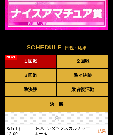
SCHEDULE
日程・結果
１回戦
２回戦
３回戦
準々決勝
準決勝
敗者復活戦
決 勝
上へ
[東京] シダックスカルチャー
8/1(土)
結果
ホール
12:00