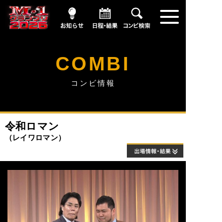
お知らせ
日程・結果
コンビ情報
COMBI
コンビ情報
令和ロマン
レイワロマン
出場情報・