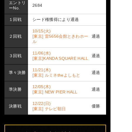
エントリ
2684
ーNo.
１回戦
シード権獲得により通過
10/15(火)
２回戦
[東京] 雷5656会館ときわホー
通過
ル
11/06(水)
３回戦
通過
[東京]KANDA SQUARE HALL
11/21(木)
準々決勝
通過
[東京] ルミネtheよしもと
12/05(木)
準決勝
通過
[東京] NEW PIER HALL
12/22(日)
決勝戦
優勝
[東京] テレビ朝日