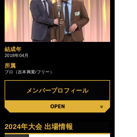
結成年
2018年04月
所属
プロ（吉本興業/フリー）
メンバープロフィール
CLOSE
2024年大会 出場情報