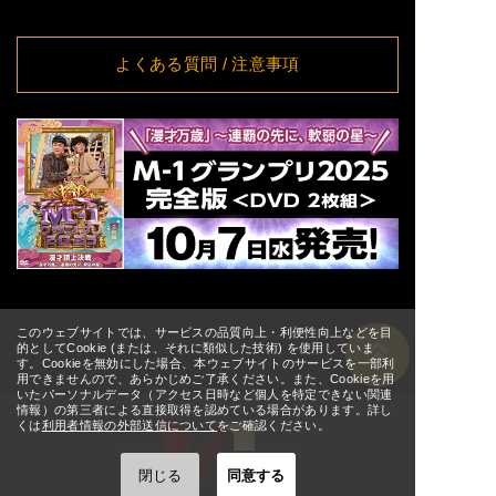
11:00
8/19(水)
[大阪] SPACE 14
詳細
11:00
よくある質問
/ 注意事項
8/20(木)
[大阪] SPACE 14
詳細
11:00
8/21(金)
[大阪] SPACE 14
詳細
11:00
[東京] シダックスカルチャー
8/24(月)
詳細
ホール
12:00
[東京] シダックスカルチャー
8/25(火)
詳細
ホール
11:00
[東京] シダックスカルチャー
8/26(水)
詳細
ホール
11:00
[東京] シダックスカルチャー
8/27(木)
このウェブサイトでは、サービスの品質向上・利便性向上などを目
詳細
ホール
11:00
的としてCookie (または、それに類似した技術) を使用していま
す。Cookieを無効にした場合、本ウェブサイトのサービスを一部利
[東京] シダックスカルチャー
8/28(金)
用できませんので、あらかじめご了承ください。また、Cookieを用
詳細
ホール
いたパーソナルデータ（アクセス日時など個人を特定できない関連
↑ TOPへ
11:00
情報）の第三者による直接取得を認めている場合があります。詳し
[東京] シダックスカルチャー
くは
利用者情報の外部送信について
をご確認ください。
8/29(土)
詳細
ホール
11:00
閉じる
同意する
[東京] シダックスカルチャー
8/30(日)
詳細