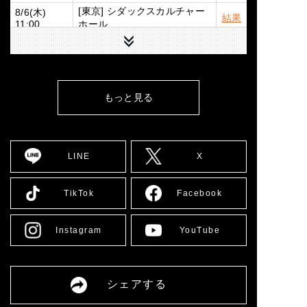
[東京] シダックスカルチャー
8/6(木)
結果
ホール
11:00
下へ
[東京] シダックスカルチャー
8/7(金)
結果
ホール
11:00
8/9(日)
[広島] YMCA国際文化ホール
結果
12:00
もっと見る
8/10(月)
[大阪] SPACE 14
結果
12:00
8/11(火)
[大阪] SPACE 14
詳細
11:00
LINE
X
8/12(水)
[大阪] SPACE 14
詳細
11:00
8/13(木)
[大阪] SPACE 14
詳細
TikTok
Facebook
11:00
8/14(金)
[大阪] SPACE 14
詳細
11:00
Instagram
YouTube
[愛媛] 愛媛県男女共同参画セ
8/16(日)
詳細
ンター多目的ホール
13:00
8/17(月)
[大阪] SPACE 14
詳細
シェアする
12:00
8/18(火)
[大阪] SPACE 14
詳細