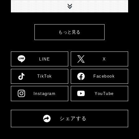
下へ
[東京] シダックスカルチャーホー
8/7(金)
結果
ル
11:00
8/9(日)
[広島] YMCA国際文化ホール
結果
12:00
もっと見る
8/10(月)
[大阪] SPACE 14
詳細
12:00
8/11(火)
[大阪] SPACE 14
詳細
11:00
LINE
X
8/12(水)
[大阪] SPACE 14
詳細
11:00
8/13(木)
TikTok
Facebook
[大阪] SPACE 14
詳細
11:00
8/14(金)
[大阪] SPACE 14
詳細
11:00
Instagram
YouTube
[愛媛] 愛媛県男女共同参画センタ
8/16(日)
詳細
ー多目的ホール
13:00
8/17(月)
[大阪] SPACE 14
詳細
シェアする
12:00
8/18(火)
[大阪] SPACE 14
詳細
11:00