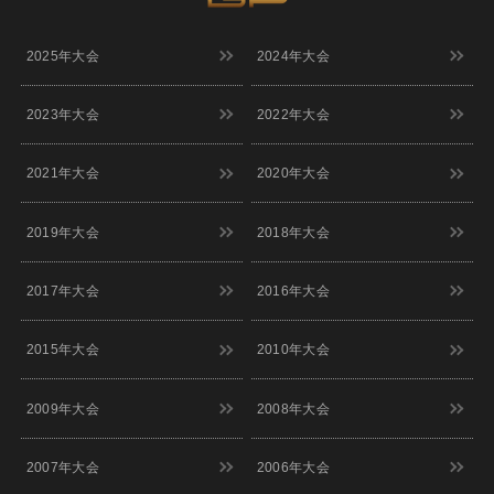
8/30(日)
[宮城] ぐりりホール
詳細
M-1グランプリ
12:00
9/1(火)
2025年大会
2024年大会
[大阪] SPACE 14
詳細
12:00
9/2(水)
[大阪] SPACE 14
詳細
2023年大会
2022年大会
11:00
9/3(木)
[大阪] SPACE 14
詳細
11:00
2021年大会
2020年大会
[福岡] よしもと福岡 大和証券劇
9/5(土)
詳細
場
12:00
2019年大会
2018年大会
[福岡] よしもと福岡 大和証券劇
9/6(日)
詳細
場
12:00
2017年大会
2016年大会
9/7(月)
[埼玉] 大宮ラクーンよしもと劇場
詳細
12:00
[千葉] よしもと幕張イオンモール
9/8(火)
詳細
2015年大会
2010年大会
劇場
12:00
[東京] シダックスカルチャーホー
9/9(水)
詳細
2009年大会
2008年大会
ル
12:00
[東京] シダックスカルチャーホー
9/10(木)
詳細
ル
11:00
2007年大会
2006年大会
[東京] シダックスカルチャーホー