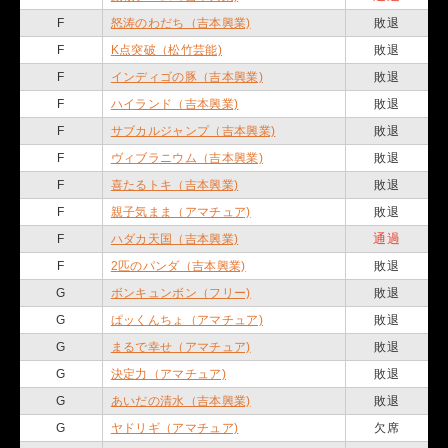
F
怒涛のわだち（吉本興業)
敗退
F
K点突破（松竹芸能)
敗退
F
インディゴの豚（吉本興業)
敗退
F
ハイランド（吉本興業)
敗退
F
サブカルジャンプ（吉本興業)
敗退
F
ヴィブラニウム（吉本興業)
敗退
F
喜たるトキ（吉本興業)
敗退
F
親子気まま（アマチュア)
敗退
通過
F
ハダカ天国（吉本興業)
F
2匹のパンダ（吉本興業)
敗退
G
ボンキュンボン（フリー)
敗退
G
ぱッくんちょ（アマチュア)
敗退
G
まるで幸せ（アマチュア)
敗退
G
決定力（アマチュア)
敗退
G
あいだの清水（吉本興業)
敗退
G
ヤドリギ（アマチュア)
欠席