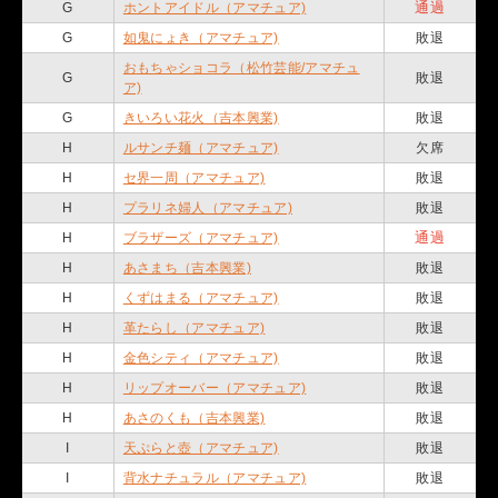
通過
G
ホントアイドル（アマチュア)
G
如鬼にょき（アマチュア)
敗退
おもちゃショコラ（松竹芸能/アマチュ
G
敗退
ア)
G
きいろい花火（吉本興業)
敗退
H
ルサンチ麺（アマチュア)
欠席
H
セ界一周（アマチュア)
敗退
H
プラリネ婦人（アマチュア)
敗退
通過
H
ブラザーズ（アマチュア)
H
あさまち（吉本興業)
敗退
H
くずはまる（アマチュア)
敗退
H
革たらし（アマチュア)
敗退
H
金色シティ（アマチュア)
敗退
H
リップオーバー（アマチュア)
敗退
H
あさのくも（吉本興業)
敗退
I
天ぷらと壺（アマチュア)
敗退
I
背水ナチュラル（アマチュア)
敗退