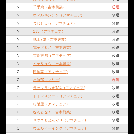
通過
N
千手鳩（吉本興業)
N
ウィルキンソン（アマチュア)
敗退
N
つじしょう（アマチュア)
敗退
N
115（アマチュア)
敗退
N
地上7階（吉本興業)
敗退
N
電子ドミノ（吉本興業)
敗退
N
京都旅館（アマチュア)
敗退
N
イチリュウ（吉本興業)
敗退
O
団地妻（アマチュア)
敗退
通過
O
水泳部（フリー)
O
ラッツラジオ784（アマチュア)
敗退
O
トトマスタード（アマチュア)
敗退
O
松阪屋（アマチュア)
敗退
O
なんとなく（吉本興業)
敗退
O
キツネとどんぐり（アマチュア)
敗退
O
ウェルビーイング（アマチュア)
敗退