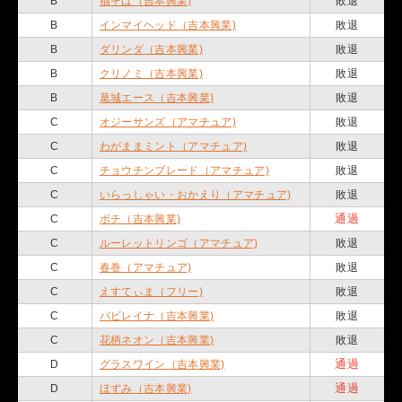
B
猫そば（吉本興業)
敗退
B
インマイヘッド（吉本興業)
敗退
B
ダリンダ（吉本興業)
敗退
B
クリノミ（吉本興業)
敗退
B
葛城エース（吉本興業)
敗退
C
オジーサンズ（アマチュア)
敗退
C
わがままミント（アマチュア)
敗退
C
チョウチンブレード（アマチュア)
敗退
C
いらっしゃい・おかえり（アマチュア)
敗退
通過
C
ポチ（吉本興業)
C
ルーレットリンゴ（アマチュア)
敗退
C
春巻（アマチュア)
敗退
C
えすてぃま（フリー)
敗退
C
バビレイナ（吉本興業)
敗退
C
花柄ネオン（吉本興業)
敗退
通過
D
グラスワイン（吉本興業)
通過
D
ほずみ（吉本興業)