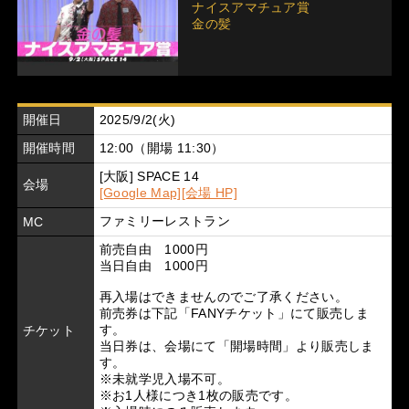
ナイスアマチュア賞
金の髪
開催日
2025/9/2(火)
開催時間
12:00（開場 11:30）
[大阪] SPACE 14
会場
[Google Map]
[会場 HP]
ファミリーレストラン
MC
前売自由 1000円
当日自由 1000円
再入場はできませんのでご了承ください。
前売券は下記「FANYチケット」にて販売しま
す。
チケット
当日券は、会場にて「開場時間」より販売しま
す。
※未就学児入場不可。
※お1人様につき1枚の販売です。