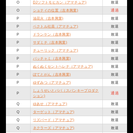
O
DJソフトモヒカン（アマチュア)
敗退
通過
O
ショテイの位置（吉本興業)
P
油花火（吉本興業)
敗退
P
ベクトル社員（アマチュア)
敗退
P
ドランケン（吉本興業)
敗退
P
サダミチ（吉本興業)
敗退
P
チューリック（アマチュア)
敗退
P
バッチャミ（吉本興業)
敗退
P
ぬくぬくセントヘレナ（アマチュア)
敗退
P
ぽてとがん（吉本興業)
敗退
P
ゆずみつ（アマチュア)
敗退
しょうせいとパパ（スパンキープロダク
通過
P
ション)
Q
ゆあせ（アマチュア)
敗退
Q
ターゲット（アマチュア)
敗退
Q
リズバード（アマチュア)
敗退
Q
ネクラーズ（アマチュア)
敗退