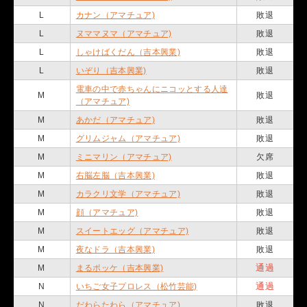
L
カナン（アマチュア)
敗退
L
ヌママヌマ（アマチュア)
敗退
L
しゃけばくだん（吉本興業)
敗退
L
いぞり（吉本興業)
敗退
電車の中で赤ちゃんにニコッとする人達
M
敗退
（アマチュア)
M
あかだ（アマチュア)
敗退
M
グリムジャム（アマチュア)
敗退
M
ミニマリン（アマチュア)
欠席
M
右脳左脳（吉本興業)
敗退
M
カラクリ文学（アマチュア)
敗退
M
顔（アマチュア)
敗退
M
スイートエッグ（アマチュア)
敗退
M
夜なドラ（吉本興業)
敗退
通過
M
まるポッケ（吉本興業)
通過
N
いちご女子プロレス（松竹芸能)
N
だわらたわら（アマチュア)
敗退