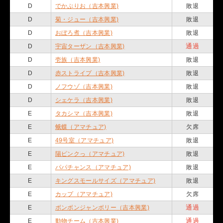
D
でかぷりお（吉本興業)
敗退
D
菊・ジュー（吉本興業)
敗退
D
おぼろ煮（吉本興業)
敗退
通過
D
宇宙ターザン（吉本興業)
D
壱族（吉本興業)
敗退
D
赤ストライプ（吉本興業)
敗退
D
ノフウゾ（吉本興業)
敗退
D
シェケラ（吉本興業)
敗退
E
タカシマ（吉本興業)
敗退
E
蛾蝶（アマチュア)
欠席
E
49号室（アマチュア)
敗退
E
陽ピンクっ（アマチュア)
敗退
E
パパチャンス（アマチュア)
敗退
E
キングスモールサイズ（アマチュア)
敗退
E
カップ（アマチュア)
欠席
通過
E
ボンボンジャンボリー（吉本興業)
通過
E
動物チーム（吉本興業)