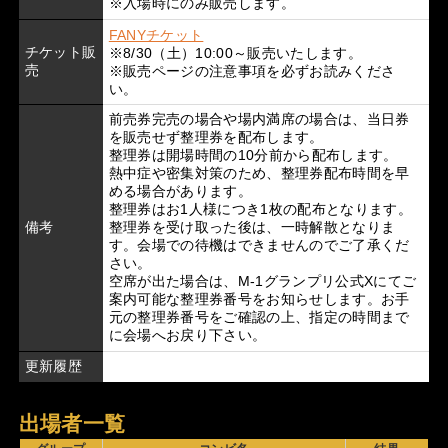
※入場時にのみ販売します。
FANYチケット
チケット販
※8/30（土）10:00～販売いたします。
売
※販売ページの注意事項を必ずお読みくださ
い。
前売券完売の場合や場内満席の場合は、当日券
を販売せず整理券を配布します。
整理券は開場時間の10分前から配布します。
熱中症や密集対策のため、整理券配布時間を早
める場合があります。
整理券はお1人様につき1枚の配布となります。
備考
整理券を受け取った後は、一時解散となりま
す。会場での待機はできませんのでご了承くだ
さい。
空席が出た場合は、M-1グランプリ公式Xにてご
案内可能な整理券番号をお知らせします。お手
元の整理券番号をご確認の上、指定の時間まで
に会場へお戻り下さい。
更新履歴
出場者一覧