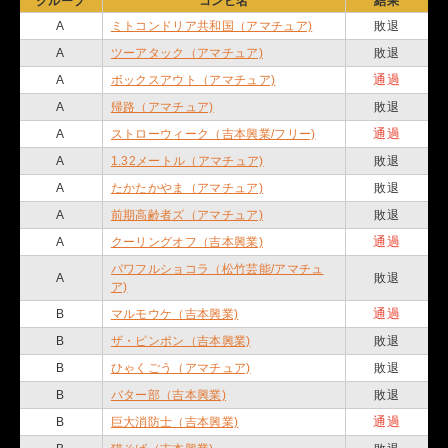
グループ
コンビ名
結果
A
ミトコンドリア共和国（アマチュア)
敗退
A
ツーアタック（アマチュア)
敗退
通過
A
ボックスアウト（アマチュア)
A
帰路（アマチュア)
敗退
通過
A
ストローウィーク（吉本興業/フリー)
A
1.32メートル（アマチュア)
敗退
A
たかたかやま（アマチュア)
敗退
A
前期高齢者ズ（アマチュア)
敗退
通過
A
クーリングオフ（吉本興業)
パワフルショコラ（松竹芸能/アマチュ
A
敗退
ア)
通過
B
マルモウケ（吉本興業)
B
ザ・ピンポン（吉本興業)
敗退
B
ひゃくごう（アマチュア)
敗退
B
バター部（吉本興業)
敗退
通過
B
巨大消防士（吉本興業)