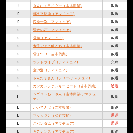
J
きんにくライダー（吉本興業)
敗退
K
都市空間論（アマチュア)
敗退
K
四季十楽（アマチュア)
敗退
K
賢者の石（アマチュア)
敗退
K
電飾（アマチュア)
敗退
K
素手でよう触るわ（吉本興業)
敗退
K
雪まつり（吉本興業)
敗退
K
ツノドライブ（アマチュア)
欠席
K
金の髪（アマチュア)
敗退
K
さんたすさん（フリー/アマチュア)
敗退
通過
K
ガンガンファンキービート（吉本興業)
シゴロ～ねーさん（吉本興業/アマチュ
L
敗退
ア)
L
かいでんぱ（吉本興業)
敗退
通過
L
マッカラン（松竹芸能)
通過
L
スパンダム（アマチュア)
L
るみナンス（アマチュア)
敗退