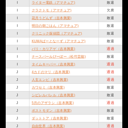
I
ライター電鉄（アマチュア)
敗退
I
クラクトモ（アマチュア)
欠席
I
花月うどんず（吉本興業)
敗退
I
明日の朝ごはん（アマチュア)
敗退
I
クリニック探偵団（アマチュア)
敗退
I
KUMAぱーとなーず（アマチュア)
敗退
通過
I
パリ・カリアゲ（吉本興業)
I
ナースパールぴーぽー（松竹芸能)
敗退
通過
I
タイムキーパー（吉本興業)
通過
J
4カドのマリ（吉本興業)
通過
J
人玄エンピ（吉本興業)
J
カワセミ（吉本興業)
敗退
J
シビレルバレル（吉本興業)
敗退
通過
J
5月のアザラシ（吉本興業)
J
ポストモダン（吉本興業)
敗退
J
ダットトア（吉本興業)
敗退
通過
J
自由世界（吉本興業)