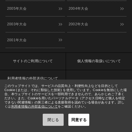
9/11(金)
詳細
ル
11:00
2005年大会
2004年大会
[東京] シダックスカルチャーホー
9/12(土)
詳細
ル
11:00
2003年大会
2002年大会
[東京] シダックスカルチャーホー
9/13(日)
詳細
ル
11:00
2001年大会
9/14(月)
[大阪] SPACE 14
詳細
12:00
9/15(火)
[大阪] SPACE 14
詳細
11:00
サイトのご利用について
個人情報の取扱いについて
9/16(水)
[大阪] SPACE 14
詳細
11:00
9/17(木)
利用者情報の外部送信について
[大阪] SPACE 14
詳細
11:00
このウェブサイトでは、サービスの品質向上・利便性向上などを目的として
9/18(金)
Cookie (または、それに類似した技術) を使用しています。Cookieを無効にした場
[大阪] SPACE 14
詳細
主催:M-1グランプリ事務局
合、本ウェブサイトのサービスを一部利用できませんので、あらかじめご了承く
11:00
（朝日放送テレビ株式会社、吉本興業株式会社 共同主催）
ださい。また、Cookieを用いたパーソナルデータ（アクセス日時など個人を特定
9/19(土)
できない関連情報）の第三者による直接取得を認めている場合があります。詳し
Copyright © M-1 GRANDPRIX. All Rights Reserved.
[大阪] SPACE 14
詳細
くは
利用者情報の外部送信について
をご確認ください。
11:00
9/20(日)
[静岡] 沼津ラクーンよしもと劇場
詳細
12:00
閉じる
同意する
[熊本] 熊本市国際交流会館7Fホ
9/20(日)
詳細