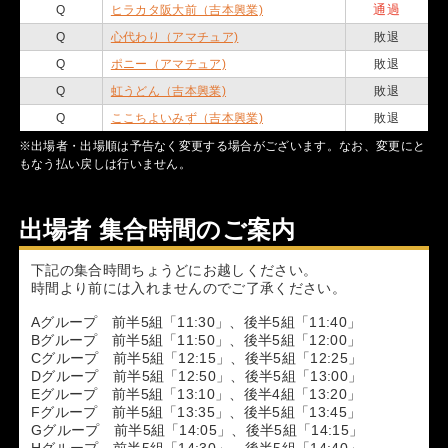
通過
Q
ヒラカタ阪大前（吉本興業)
Q
心代わり（アマチュア)
敗退
Q
ポニー（アマチュア)
敗退
Q
虹うどん（吉本興業)
敗退
Q
ここちよいみず（吉本興業)
敗退
※出場者・出場順は予告なく変更する場合がございます。なお、変更にと
もなう払い戻しは行いません。
出場者 集合時間のご案内
下記の集合時間ちょうどにお越しください。
時間より前には入れませんのでご了承ください。
Aグループ 前半5組「11:30」、後半5組「11:40」
Bグループ 前半5組「11:50」、後半5組「12:00」
Cグループ 前半5組「12:15」、後半5組「12:25」
Dグループ 前半5組「12:50」、後半5組「13:00」
Eグループ 前半5組「13:10」、後半4組「13:20」
Fグループ 前半5組「13:35」、後半5組「13:45」
Gグループ 前半5組「14:05」、後半5組「14:15」
Hグループ 前半5組「14:30」、後半5組「14:40」